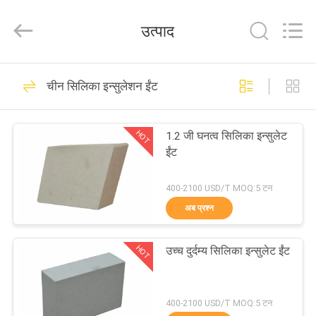
2026
Zhengzhou
Annec
उत्पाद
Industrial
Co.,
Ltd..
All
Rights
घर
77
Reserved.
चीन सिलिका इन्सुलेशन ईंट
मिट्टी की आग रोक ईंट
उत्पाद
HOT
1.2 जी घनत्व सिलिका इन्सुलेट
ईंट
हमारे
बारे
400-2100 USD/T MOQ:5 टन
अब प्रश्न
में
87
उच्च एल्यूमिना आग रोक
HOT
उच्च दुर्दम्य सिलिका इन्सुलेट ईंट
कारखाने
ईंटें
का
400-2100 USD/T MOQ:5 टन
दौरा