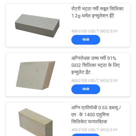
रोटरी भट्ठा गर्मी सबूत सिलिका
17
1.2g थर्मल इन्सुलेशन ईंटें
स्टील मेकिंग रेफ्रेक्ट्रीज
400-2100 USD/T MOQ:5 टन
संपर्क
अग्निरोधक उच्च गर्मी 91%
SiO2 सिलिका भट्ठा के लिए
इन्सुलेट ईंट
9
400-2100 USD/T MOQ:5 टन
संपर्क
आग रोक कच्चे माल
अग्नि प्रतिरोधी 0.55 डब्ल्यू /
एम · के 1400 एलुमिना
सिलिकेट फायरब्रिक
400-2100 USD/T MOQ:5 टन