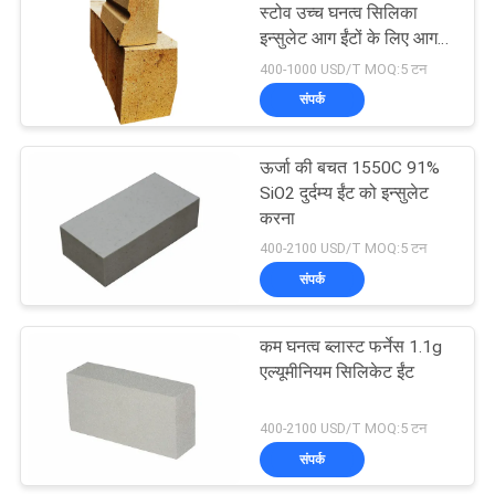
स्टोव उच्च घनत्व सिलिका
इन्सुलेट आग ईंटों के लिए आग
39
रोक निर्माता चिमनी सिलिका ईंट
400-1000 USD/T MOQ:5 टन
आग रोक;
संपर्क
मललाइट इन्सुलेशन ईंट
ऊर्जा की बचत 1550C 91%
SiO2 दुर्दम्य ईंट को इन्सुलेट
करना
400-2100 USD/T MOQ:5 टन
संपर्क
29
कम घनत्व ब्लास्ट फर्नेस 1.1g
मोनोलिथिक रेफ्रेक्टरी
एल्यूमीनियम सिलिकेट ईंट
400-2100 USD/T MOQ:5 टन
संपर्क