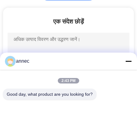
हॉट ब्लास्ट स्टोव
एक संदेश छोड़ें
annec
1
चूना रोटरी भट्ठा
2:43 PM
Good day, what product are you looking for?
लोकप्रिय श्रेणियां
सभी
उच्च एल्यूमिना आग रोक 
मिट्टी की आग रोक ईंट
ईंटें