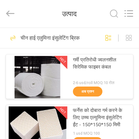
2026
Zhengzhou
Annec
उत्पाद
Industrial
Co.,
Ltd..
All
Rights
घर
77
Reserved.
चीन हाई एलुमिना इंसुलेटिंग ब्रिक
मिट्टी की आग रोक ईंट
उत्पाद
HOT
गर्मी प्रतिरोधी ज्वलनशील
सिरेमिक फाइबर कंबल
हमारे
बारे
2-6 usd/roll MOQ:10 रोल
अब प्रश्न
में
87
उच्च एल्यूमिना आग रोक
HOT
फर्नेस को दोबारा गर्म करने के
कारखाने
लिए उच्च एल्युमिना इंसुलेटिंग
ईंटें
का
ईंट - 150*150*150 मिमी
1 usd MOQ:100
दौरा