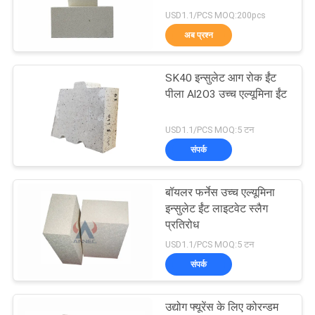
USD1.1/PCS MOQ:200pcs
गोपनीयता
अब प्रश्न
नीति
61
हाई एलुमिना इंसुलेटिंग
SK40 इन्सुलेट आग रोक ईंट
पीला Al2O3 उच्च एल्यूमिना ईंट
ब्रिक
USD1.1/PCS MOQ:5 टन
संपर्क
बॉयलर फर्नेस उच्च एल्यूमिना
29
इन्सुलेट ईंट लाइटवेट स्लैग
प्रतिरोध
सिलिका इन्सुलेशन ईंट
USD1.1/PCS MOQ:5 टन
संपर्क
उद्योग फ्यूरेंस के लिए कोरन्डम