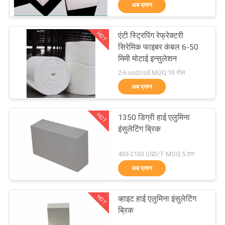
अब प्रश्न
गुणवत्ता
HOT
एंटी स्ट्रिपिंग रेफ्रेक्टरी
नियंत्रण
57
सिरेमिक फाइबर कंबल 6-50
मिमी मोटाई इन्सुलेशन
सिलिका दुर्दम्य ईंटें
2-6 usd/roll MOQ:10 रोल
हमसे
अब प्रश्न
संपर्क
करें
HOT
1350 डिग्री हाई एलुमिना
इंसुलेटिंग ब्रिक
समाचार
43
400-2100 USD/T MOQ:5 टन
अब प्रश्न
मामले
क्ले इंसुलेटिंग ब्रिक
HOT
व्हाइट हाई एलुमिना इंसुलेटिंग
साइटमैप
ब्रिक