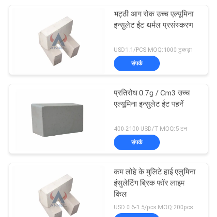
भट्ठी आग रोक उच्च एल्यूमिना
17
इन्सुलेट ईंट थर्मल प्रसंस्करण
स्टील मेकिंग रेफ्रेक्ट्रीज
USD1.1/PCS MOQ:1000 टुकड़ा
संपर्क
प्रतिरोध 0.7g / Cm3 उच्च
एल्यूमिना इन्सुलेट ईंट पहनें
9
400-2100 USD/T MOQ:5 टन
संपर्क
आग रोक कच्चे माल
कम लोहे के मुलिटे हाई एलुमिना
इंसुलेटिंग ब्रिक फॉर लाइम
किल
USD 0.6-1.5/pcs MOQ:200pcs