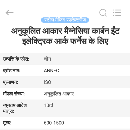
2026
Zhengzhou
Annec
Industrial
Co.,
स्टील मेकिंग रेफ्रेक्ट्रीज
Ltd..
All
Rights
अनुकूलित आकार मैग्नेसिया कार्बन ईंट
घर
Reserved.
इलेक्ट्रिक आर्क फर्नेस के लिए
उत्पाद
उत्पत्ति के प्लेस:
चीन
हमारे
ब्रांड नाम:
ANNEC
बारे
प्रमाणन:
ISO
में
मॉडल संख्या:
अनुकूलित आकार
न्यूनतम आदेश
10टी
कारखाने
मात्रा:
का
मूल्य:
600-1500
दौरा