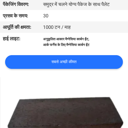
पैकेजिंग विवरण:
समुद्र में चलने योग्य पैकेज के साथ पैलेट
गुणवत्ता
प्रसव के समय:
30
नियंत्रण
आपूर्ति की क्षमता:
1000 टन / माह
हाई लाइट:
,
अनुकूलित आकार मैग्नेसिया कार्बन ईंट
हमसे
आर्क फर्नेस के लिए मैग्नेसिया कार्बन ईंट
संपर्क
सबसे अच्छी कीमत
करें
समाचार
मामले
साइटमैप