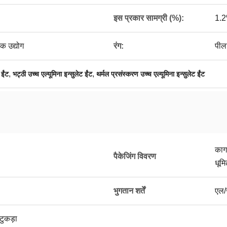
इस प्रकार सामग्री (%):
1.
क उद्योग
रंग:
पीला
,
,
 ईंट
भट्ठी उच्च एल्यूमिना इन्सुलेट ईंट
थर्मल प्रसंस्करण उच्च एल्यूमिना इन्सुलेट ईंट
काग
पैकेजिंग विवरण
धूम
भुगतान शर्तें
एल/स
टुकड़ा