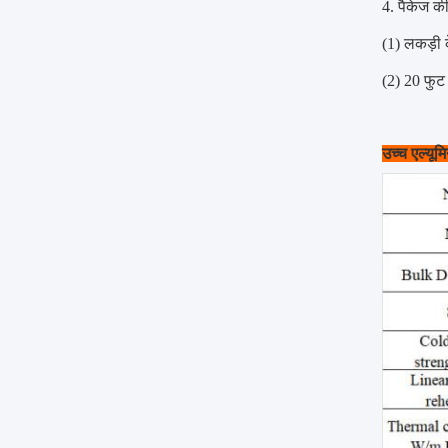
4. पैकेज क
(1) लकड़ी 
(2) 20 फुट
उच्च एल्यू