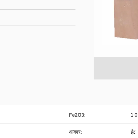
Fe2O3:
1.0
आकार:
ईंट