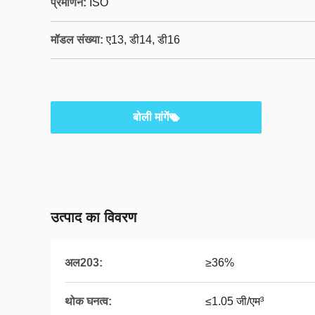
प्रमाणन:
ISO
मॉडल संख्या:
ए13, डी14, डी16
बोली मांगें
उत्पाद का विवरण
अल203:
≥36%
थोक घनत्व:
≤1.05 जी/एम³