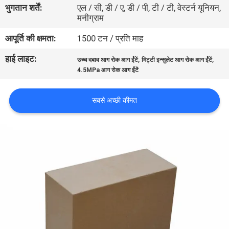
भुगतान शर्तें:
एल / सी, डी / ए, डी / पी, टी / टी, वेस्टर्न यूनियन,
मनीग्राम
गुणवत्ता
आपूर्ति की क्षमता:
1500 टन / प्रति माह
नियंत्रण
हाई लाइट:
,
,
उच्च दबाव आग रोक आग ईंटें
मिट्टी इन्सुलेट आग रोक आग ईंटें
4.5MPa आग रोक आग ईंटें
हमसे
संपर्क
सबसे अच्छी कीमत
करें
समाचार
मामले
साइटमैप