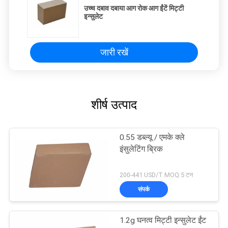
उच्च दबाव दबाया आग रोक आग ईंटें मिट्टी
इन्सुलेट
जारी रखें
शीर्ष उत्पाद
0.55 डब्ल्यू / एमके क्ले
इंसुलेटिंग ब्रिक
200-441 USD/T MOQ:5 टन
संपर्क
1.2g घनत्व मिट्टी इन्सुलेट ईंट