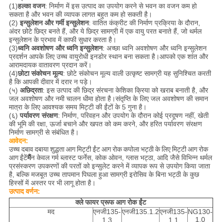
(1)
हल्का वजन
: निर्माण में इस उत्पाद का उपयोग करने से भवन का वजन कम हो
सकता है और भवन की व्यापक लागत बहुत कम हो सकती है।
(2)
इन्सुलेशन और गर्मी इन्सुलेशन
: वातित कंक्रीट की निर्माण प्रक्रिया के दौरान,
अंदर छोटे छिद्र बनते हैं, और ये छिद्र सामग्री में एक वायु परत बनाते हैं, जो थर्मल
इन्सुलेशन के प्रभाव में काफी सुधार करता है।
(3)
ध्वनि अवशोषण और ध्वनि इन्सुलेशन
: अच्छा ध्वनि अवशोषण और ध्वनि इन्सुलेशन
प्रदर्शन आपके लिए उच्च वायुरोधी इनडोर स्थान बना सकता है।आपको एक शांत और
आरामदायक वातावरण प्रदान करें।
(4)
छोटा संकोचन मूल्य
: छोटे संकोचन मूल्य वाली उत्कृष्ट सामग्री यह सुनिश्चित करती
है कि आपकी दीवार में दरार न पड़े।
(५)
अछिद्रता
: इस उत्पाद की छिद्र संरचना केशिका क्रिया को खराब बनाती है, और
जल अवशोषण और नमी चालन धीमा होता है।संतृप्ति के लिए जल अवशोषण की समान
मात्रा के लिए आवश्यक समय मिट्टी की ईंटों के 5 गुना है।
(६)
पर्यावरण संरक्षण
: निर्माण, परिवहन और उपयोग के दौरान कोई प्रदूषण नहीं, खेती
की भूमि की रक्षा, ऊर्जा बचाने और खपत को कम करने, और हरित पर्यावरण संरक्षण
निर्माण सामग्री से संबंधित है।
आवेदन:
उच्च दबाव दबाया शुद्धता आग मिट्टी ईंट आग रोक कपोला भट्ठी के लिए मिट्टी आग रोक
आग ईंटें
मैं
न केवल गर्म ब्लास्ट फर्नेस, कोक ओवन, ग्लास भट्ठा, आदि जैसे विभिन्न थर्मल
प्रसंस्करण उपकरणों की परतों को इन्सुलेट करने में व्यापक रूप से उपयोग किया जाता
है, बल्कि मजबूत उच्च तापमान पिघला हुआ सामग्री इरोसिव के बिना भट्ठी के कुछ
हिस्सों में अस्तर पर भी लागू होता है।
उत्पाद वर्णन:
क्ले फायर प्रूफ आग रोक ईंट
मद
एनजी135-
एनजी135.1.2
एनजी135-
NG130-
1.0
1.3
1.1