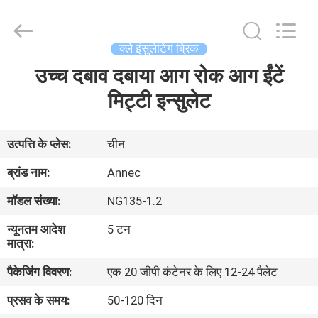
2026
Zhengzhou
Annec
Industrial
Co.,
क्ले इंसुलेटिंग ब्रिक
Ltd..
All
Rights
उच्च दबाव दबाया आग रोक आग ईंटें
घर
Reserved.
मिट्टी इन्सुलेट
उत्पाद
उत्पत्ति के प्लेस:
चीन
हमारे
ब्रांड नाम:
Annec
बारे
मॉडल संख्या:
NG135-1.2
में
न्यूनतम आदेश
5 टन
मात्रा:
कारखाने
पैकेजिंग विवरण:
एक 20 जीपी कंटेनर के लिए 12-24 पैलेट
का
प्रसव के समय:
50-120 दिन
दौरा