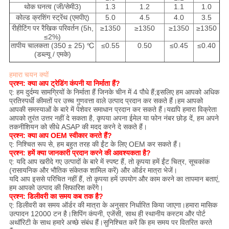
थोक घनत्व (जी/सेमी3)
1.3
1.2
1.1
1.0
कोल्ड क्रशिंग स्ट्रेंथ (एमपीए)
5.0
4.5
4.0
3.5
रीहीटिंग पर रैखिक परिवर्तन (5h,
≥1350
≥1350
≥1350
≥1350
≤2%)
तापीय चालकता (350 ± 25) ℃
≤0.55
0.50
≤0.45
≤0.40
(डब्ल्यू / एमके)
हमारा चयन क्यों
प्रश्न: क्या आप ट्रेडिंग कंपनी या निर्माता हैं?
ए: हम दुर्दम्य सामग्रियों के निर्माता हैं जिनके चीन में 4 पौधे हैं;इसलिए हम आपको अधिक
प्रतिस्पर्धी कीमतों पर उच्च गुणवत्ता वाले उत्पाद प्रदान कर सकते हैं।हम आपको
आपकी समस्याओं के बारे में पेशेवर समाधान प्रदान कर सकते हैं।यद्यपि हमारा विक्रेता
आपको तुरंत उत्तर नहीं दे सकता है, कृपया अपना ईमेल या फोन नंबर छोड़ दें, हम अपने
तकनीशियन को सीधे ASAP की मदद करने दे सकते हैं।
प्रश्न: क्या आप OEM स्वीकार करते हैं?
ए: निश्चित रूप से, हम बहुत तरह की ईंट के लिए OEM कर सकते हैं।
प्रश्न: हमें क्या जानकारी प्रदान करने की आवश्यकता है?
ए: यदि आप खरीदे गए उत्पादों के बारे में स्पष्ट हैं, तो कृपया हमें ईंट चित्र, सूचकांक
(रासायनिक और भौतिक संकेतक शामिल करें) और ऑर्डर मात्रा भेजें।
यदि आप इससे परिचित नहीं हैं, तो कृपया हमें उपयोग और काम करने का तापमान बताएं,
हम आपको उत्पाद की सिफारिश करेंगे।
प्रश्न: डिलीवरी का समय कब तक है?
ए: डिलीवरी का समय ऑर्डर की मात्रा के अनुसार निर्धारित किया जाएगा।हमारा मासिक
उत्पादन 12000 टन है।शिपिंग कंपनी, एजेंसी, साथ ही स्थानीय कस्टम और पोर्ट
अथॉरिटी के साथ हमारे अच्छे संबंध हैं।सुनिश्चित करें कि हम समय पर वितरित करते