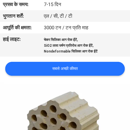
प्रसव के समय:
7-15 दिन
गुणवत्ता
भुगतान शर्तें:
एल / सी, टी / टी
नियंत्रण
आपूर्ति की क्षमता:
3000 टन / टन प्रति माह
हाई लाइट:
,
चेकर सिलिका आग रोक ईंटें
हमसे
,
SiO2 लावा घर्षण प्रतिरोध आग रोक ईंटें
Nondeformable सिलिका आग रोक ईंटें
संपर्क
करें
सबसे अच्छी कीमत
समाचार
मामले
साइटमैप