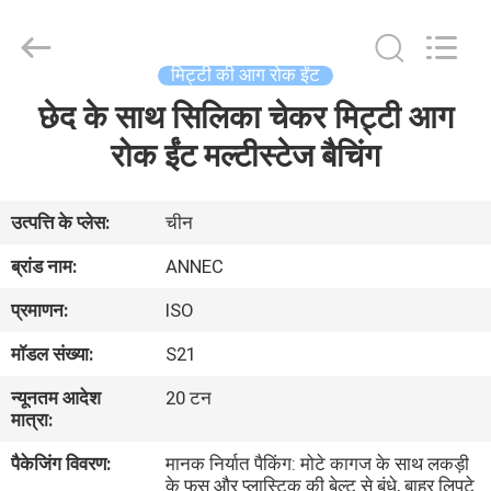
2026
Zhengzhou
Annec
Industrial
Co.,
मिट्टी की आग रोक ईंट
Ltd..
All
Rights
छेद के साथ सिलिका चेकर मिट्टी आग
घर
Reserved.
रोक ईंट मल्टीस्टेज बैचिंग
उत्पाद
उत्पत्ति के प्लेस:
चीन
हमारे
ब्रांड नाम:
ANNEC
बारे
प्रमाणन:
ISO
में
मॉडल संख्या:
S21
न्यूनतम आदेश
20 टन
कारखाने
मात्रा:
का
पैकेजिंग विवरण:
मानक निर्यात पैकिंग: मोटे कागज के साथ लकड़ी
दौरा
के फूस और प्लास्टिक की बेल्ट से बंधे, बाहर लिपटे