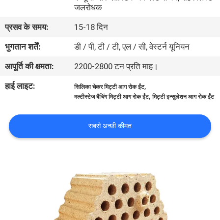
जलरोधक
गुणवत्ता
प्रसव के समय:
15-18 दिन
नियंत्रण
भुगतान शर्तें:
डी / पी, टी / टी, एल / सी, वेस्टर्न यूनियन
आपूर्ति की क्षमता:
2200-2800 टन प्रति माह।
हमसे
हाई लाइट:
,
सिलिका चेकर मिट्टी आग रोक ईंट
संपर्क
,
मल्टीस्टेज बैचिंग मिट्टी आग रोक ईंट
मिट्टी इन्सुलेशन आग रोक ईंट
करें
सबसे अच्छी कीमत
समाचार
मामले
साइटमैप