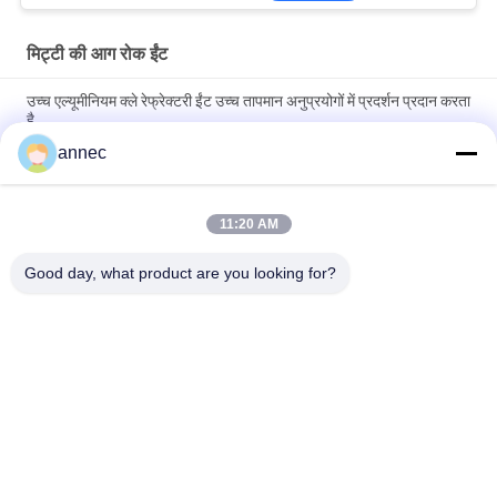
मिट्टी की आग रोक ईंट
उच्च एल्यूमीनियम क्ले रेफ्रेक्टरी ईंट उच्च तापमान अनुप्रयोगों में प्रदर्शन प्रदान करता
है
annec
1350C क्रिक रेट अग्निरोधी मिट्टी की ईंटें कठोर वातावरण में थर्मल इन्सुलेशन के लिए
आदर्श
11:20 AM
2.1-2.2 बल्क घनत्व मिट्टी अग्निरोधक ईंट मजबूत और टिकाऊ संरचनाओं के लिए
बेहतर विकल्प
Good day, what product are you looking for?
लोकप्रिय श्रेणियां
सभी
उच्च एल्यूमिना आग रोक 
मिट्टी की आग रोक ईंट
ईंटें
सिलिका दुर्दम्य ईंटें
क्ले इंसुलेटिंग ब्रिक