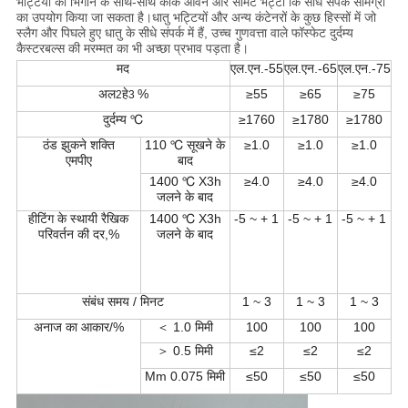
भट्टियों को भिगोने के साथ-साथ कोक ओवन और सीमेंट भट्टों कि सीधे संपर्क सामग्री
का उपयोग किया जा सकता है।धातु भट्टियों और अन्य कंटेनरों के कुछ हिस्सों में जो
स्लैग और पिघले हुए धातु के सीधे संपर्क में हैं, उच्च गुणवत्ता वाले फॉस्फेट दुर्दम्य
कैस्टरबल्स की मरम्मत का भी अच्छा प्रभाव पड़ता है।
मद
एल.एन.-55
एल.एन.-65
एल.एन.-75
अल
हे
%
≥55
≥65
≥75
2
3
दुर्दम्य ℃
≥1760
≥1780
≥1780
ठंड झुकने शक्ति
110 ℃ सूखने के
≥1.0
≥1.0
≥1.0
एमपीए
बाद
1400 ℃ X3h
≥4.0
≥4.0
≥4.0
जलने के बाद
हीटिंग के स्थायी रैखिक
1400 ℃ X3h
-5 ~ + 1
-5 ~ + 1
-5 ~ + 1
परिवर्तन की दर,%
जलने के बाद
संबंध समय / मिनट
1 ~ 3
1 ~ 3
1 ~ 3
अनाज का आकार/%
＜ 1.0 मिमी
100
100
100
＞ 0.5 मिमी
≤2
≤2
≤2
Mm 0.075 मिमी
≤50
≤50
≤50