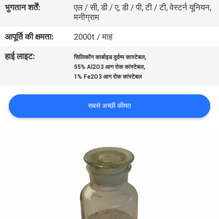
भुगतान शर्तें:
एल / सी, डी / ए, डी / पी, टी / टी, वेस्टर्न यूनियन,
मनीग्राम
गुणवत्ता
आपूर्ति की क्षमता:
2000t / माह
नियंत्रण
हाई लाइट:
,
सिलिकॉन कार्बाइड दुर्दम्य कास्टेबल
,
55% Al2O3 आग रोक कांस्टेबल
हमसे
1% Fe2O3 आग रोक कांस्टेबल
संपर्क
सबसे अच्छी कीमत
करें
समाचार
मामले
साइटमैप