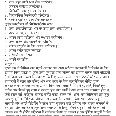
4. स्वयं बहने वाली आग रोक कास्टेबल।
5. कोरंडम मलीइट कास्टेबल।
6. सिलिकॉन कार्बाइड कास्टेबल।
7. जिरकोनिया रिफ्रैक्टरी कांस्टेबल।
8. हल्के इन्सुलेशन आग रोक कास्टेबल
दुर्दम्य कास्टेबल की विशेषताएं और लाभ:
1. उच्च अपवर्तनीयता, भार के तहत उच्च अपवर्तकता।
2. उच्च घनत्व, कम छिद्र।
3. अच्छा लावा प्रतिरोध और संक्षारण प्रतिरोध।
4. उच्च शक्ति और पहनने के प्रतिरोध।
5. फ्लेक प्रदर्शन के लिए अच्छा प्रतिरोध।
6. अच्छा थर्मल सदमे स्थिरता।
7. परिमार्जन प्रतिरोध
8. अच्छी गर्म शक्ति।
अनुप्रयोग:
मुख्य रूप से विभिन्न ताप भट्ठी अस्तर और अन्य अभिन्न संरचनाओं के निर्माण के लिए
उपयोग किया जाता है।कुछ उच्च गुणवत्ता वाली किस्मों का उपयोग गलाने वाली भट्टियों
में भी किया जा सकता है।उदाहरण के लिए, अलग-अलग ताप भट्टियों और अन्य थर्मल
उपकरणों में स्लैग और एसिड और क्षार क्षरण के बिना एल्युमिनियम सीमेंट दुर्दम्य
कास्टेबल का व्यापक रूप से उपयोग किया जा सकता है।पिघले हुए लोहे, पिघले हुए
स्टील और पिघले हुए स्लैग से उत्पन्न होने वाले भागों में और उच्च कार्य तापमान होता है,
जैसे दोहन गर्त, करछुल, ब्लास्ट फर्नेस बॉडी, दोहन गर्त, आदि, कम कैल्शियम और शुद्ध
उच्च एल्यूमिना सीमेंट का संयोजन हो सकता है। उपयोग किया गया।उच्च एल्युमिना
सामग्री और अच्छी सिंटरिंग के साथ उच्च-गुणवत्ता वाले दानेदार और ख़स्ता सामग्री से
बने आग रोक कास्टेबल।एक अन्य उदाहरण के लिए, फॉस्फेट दुर्दम्य कॉस्टेबल्स को
व्यापक रूप से हीटिंग भट्टियों में इस्तेमाल किया जा सकता है और हीटिंग धातुओं के लिए