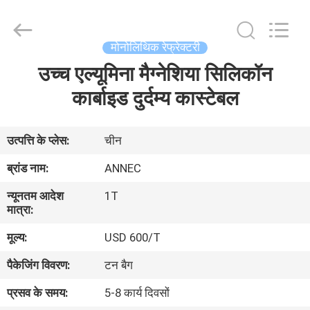
2026
Zhengzhou
Annec
Industrial
Co.,
मोनोलिथिक रेफ्रेक्टरी
Ltd..
All
Rights
उच्च एल्यूमिना मैग्नेशिया सिलिकॉन
घर
Reserved.
कार्बाइड दुर्दम्य कास्टेबल
उत्पाद
उत्पत्ति के प्लेस:
चीन
हमारे
ब्रांड नाम:
ANNEC
बारे
न्यूनतम आदेश
1T
में
मात्रा:
मूल्य:
USD 600/T
कारखाने
पैकेजिंग विवरण:
टन बैग
का
प्रसव के समय:
5-8 कार्य दिवसों
दौरा