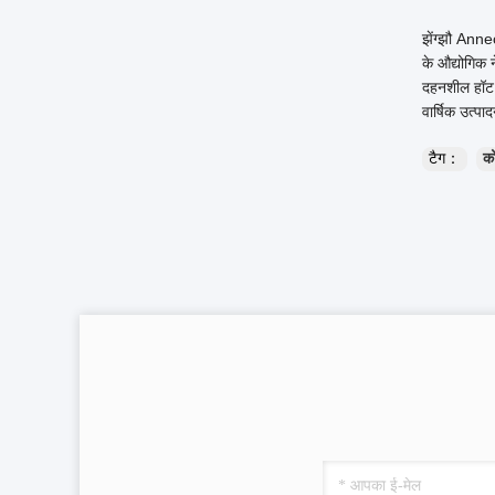
झेंग्झौ Anne
के औद्योगिक न
दहनशील हॉट ब्
वार्षिक उत्प
टैग：
को