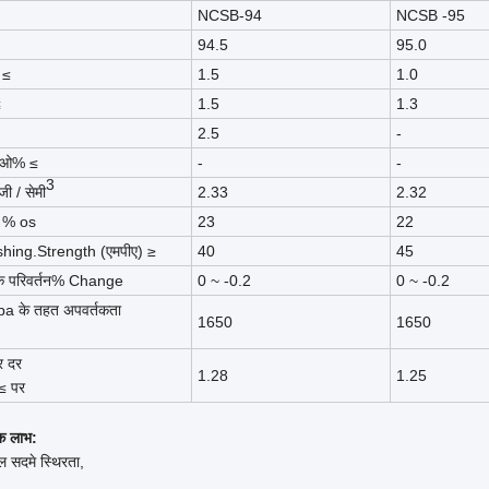
NCSB-94
NCSB -95
94.5
95.0
 ≤
1.5
1.0
≤
1.5
1.3
2.5
-
ओ% ≤
-
-
3
 जी / सेमी
2.33
2.32
।% os
23
22
hing.Strength (एमपीए) ≥
40
45
िक परिवर्तन% Change
0 ~ -0.2
0 ~ -0.2
a के तहत अपवर्तकता
1650
1650
र दर
1.28
1.25
≤ पर
्मक लाभ:
मल सदमे स्थिरता,