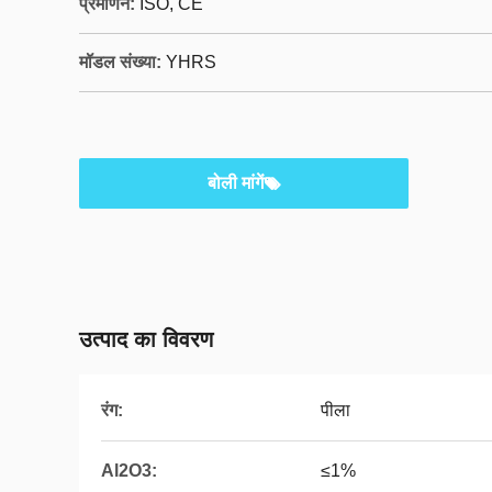
प्रमाणन:
ISO, CE
मॉडल संख्या:
YHRS
बोली मांगें
उत्पाद का विवरण
रंग:
पीला
Al2O3:
≤1%