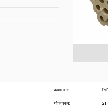
कच्चा माल:
सिल
थोक घनत्व:
≥1.