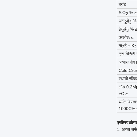
ब्रांड
SiO
% ≥
2
अल
हे
%
2
3
फ़े
हे
% 
2
3
काओ% ≤
ना
हे + K
2
2
ट्रू डेंसिटी
आभास.पोष
Cold.Crus
स्थायी रैख
लोड 0.2Mp
≥C ≥
थर्मल विस्ता
1000C% 
प्रतिस्पर्धात
1. अच्छा थर्