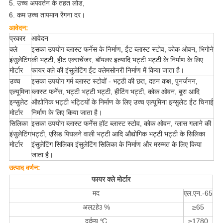
5. उच्च अपवर्तन के तहत लोड,
6. कम उच्च तापमान रेंगना दर।
आवेदन:
प्रकार
आवेदन
क्ले
इसका उपयोग ब्लास्ट फर्नेस के निर्माण, ईंट ब्लास्ट स्टोव, कोक ओवन, भिगोने
इंसुलेटिंग
की भट्टी, हीट एक्सचेंजर, बॉयलर इत्यादि भट्टी भट्टी के निर्माण के लिए
मोर्टार
फायर क्ले की इंसुलेटिंग ईंट क्लेमसोनरी निर्माण में किया जाता है।
उच्च
इसका उपयोग गर्म ब्लास्ट स्टोवों - भट्ठी की छत, दहन कक्ष, पुनर्जनन,
एल्यूमिना
ब्लास्ट फर्नेस, भट्टी भट्टी भट्टी, हीटिंग भट्टी, कोक ओवन, बूरा आदि
इन्सुलेट
औद्योगिक भट्टी भट्टियों के निर्माण के लिए उच्च एल्यूमिना इन्सुलेट ईंट चिनाई
मोर्टार
निर्माण के लिए किया जाता है।
सिलिका
इसका उपयोग ब्लास्ट फर्नेस हॉट ब्लास्ट स्टोव, कोक ओवन, ग्लास गलाने की
इंसुलेटिंग
भट्टी, एसिड पिघलने वाली भट्टी आदि औद्योगिक भट्टी भट्टी के सिलिका
मोर्टार
इंसुलेटिंग सिलिका इंसुलेटिंग सिलिका के निर्माण और मरम्मत के लिए किया
जाता है।
उत्पाद वर्णन:
फायर क्ले मोर्टार
मद
एल.एन.-65
अल
हे
%
≥65
2
3
दुर्दम्य ℃
≥1780