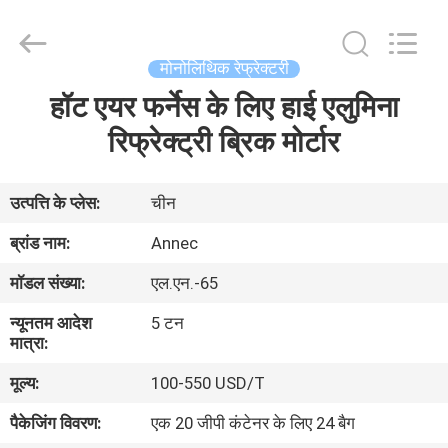
2026
Zhengzhou
Annec
Industrial
Co.,
मोनोलिथिक रेफ्रेक्टरी
Ltd..
All
Rights
हॉट एयर फर्नेस के लिए हाई एलुमिना
घर
Reserved.
रिफ्रेक्ट्री ब्रिक मोर्टार
उत्पाद
उत्पत्ति के प्लेस:
चीन
हमारे
ब्रांड नाम:
Annec
बारे
मॉडल संख्या:
एल.एन.-65
में
न्यूनतम आदेश
5 टन
मात्रा:
कारखाने
मूल्य:
100-550 USD/T
का
पैकेजिंग विवरण:
एक 20 जीपी कंटेनर के लिए 24 बैग
दौरा