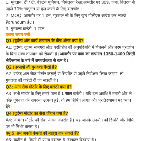
1. भुगतान: टी / टी, वेस्टर्न यूनियन, नियंत्रण रेखा;आमतौर पर 30% जमा, वितरण से
पहले 70% संतुलन या हल करने के लिए बातचीत।
2. MOQ: आमतौर पर 1 टन, ग्राहक सी के लिए कुछ पीसीएस आदेश कर सकते
हैं
orundum ईंट
।
3. गुणवत्ता वारंटी: 1 साल,
हमारा चयन क्यों
Q1।दुर्दम्य और कार्य तापमान के बीच अंतर क्या है?
A1: दुर्दम्य: दुर्दम्य सामग्री लोड प्रतिरोध की अनुपस्थिति में पिघलने और नरम प्रदर्शन
के बिना उच्च तापमान को रोकती है।
आमतौर पर काम का तापमान 1350-1400 डिग्री
सेल्सियस के बारे में अपवर्तकता से कम है।
Q2।उत्पादों की गुणवत्ता कैसी है?
A2: सफेद आग रोक मोर्टार कड़ाई से शिपमेंट से पहले निरीक्षण किया जाएगा, तो
गुणवत्ता की गारंटी दी जा सकती है।
Q3: आग रोक मोर्टार के लिए वारंटी क्या है?
A3: सभी मोर्टार के लिए हमारे पास है
1 साल
वारंटी। यदि इस अवधि में हमारी ओर से
कोई गुणवत्ता की समस्या उत्पन्न हुई, तो हम शिपिंग लागत और प्रतिस्थापन पर ध्यान
देंगे।
Q4।दुर्दम्य मोर्टार का सेवा जीवन क्या है?
A4: विभिन्न मोर्टार की सेवा जीवन विपरीत है। यह आपके उपयोग की स्थिति और विधि
पर भी निर्भर करता है।
क्यू 5।हम अपनी कंपनी की यात्रा कर सकते हैं?
A6: यकीन है, किसी भी समय स्वागत है, देखकर विश्वास है।