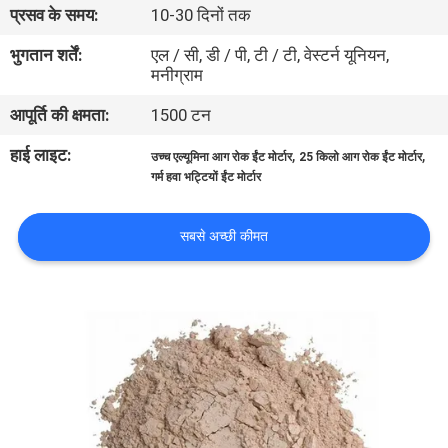
प्रसव के समय:
10-30 दिनों तक
गुणवत्ता
भुगतान शर्तें:
एल / सी, डी / पी, टी / टी, वेस्टर्न यूनियन,
मनीग्राम
नियंत्रण
आपूर्ति की क्षमता:
1500 टन
हमसे
हाई लाइट:
,
,
उच्च एल्यूमिना आग रोक ईंट मोर्टार
25 किलो आग रोक ईंट मोर्टार
गर्म हवा भट्टियों ईंट मोर्टार
संपर्क
करें
सबसे अच्छी कीमत
समाचार
मामले
साइटमैप