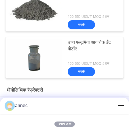
100-550 USD/T MOQ:5 टन
संपर्क
उच्च एल्यूमिना आग रोक ईंट
मोर्टार
100-550 USD/T MOQ:5 टन
संपर्क
मोनोलिथिक रेफ्रेक्टरी
उच्च घनत्व दुर्दम्य कास्टेबल
annec
1550 डिग्री अग्निरोधक ईंट मोर्टार व्यापक रूप से उच्च तापमान भट्टियों और भट्ठी
के लिए इस्तेमाल किया
3:09 AM