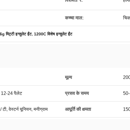
विशेषता १:
हल्
कच्चा माल:
चिक
,
6g मिट्टी इन्सुलेट ईंट
1200C विशेष इन्सुलेट ईंट
मूल्य
20
 12-24 पैलेट
प्रसव के समय
50-
/ टी, वेस्टर्न यूनियन, मनीग्राम
आपूर्ति की क्षमता
150