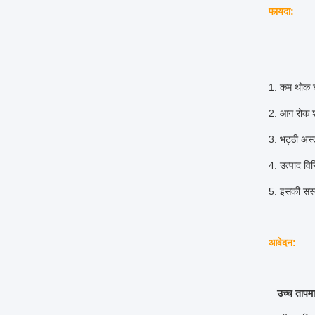
फायदा:
1. कम थोक घ
2. आग रोक श्
3. भट्ठी अस्
4. उत्पाद वि
5. इसकी सस्त
आवेदन:
उच्च तापम