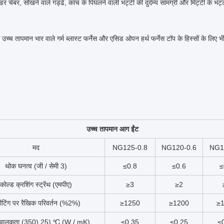
्डर चेंबर, सोखने वाले गड्ढे, कांच के पिघलने वाली भट्टी की दुर्दम्य सामग्री और मिट्टी के 
च्च तापमान भार वाले गर्म ब्लास्ट फर्नेस और एसिड ओपन हर्थ फर्नेस टॉप के हिस्सों के लिए भ
उच्च तापमान आग ईंट
मद
NG125-0.8
NG120-0.6
NG1
थोक घनत्व (जी / सेमी 3)
≤0.8
≤0.6
≤
कोल्ड क्रशिंग स्ट्रेंथ (एमपीए)
≥3
≥2
हीटिंग पर रैखिक परिवर्तन (%2%)
≥1250
≥1200
≥
 चालकता (350) 25) ℃ (W / mK)
≤0.35
≤0.25
≤