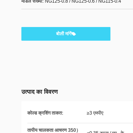
मॉडल संख्या:
NG125-0.8 / NG125-0.6 / NG115-0.4
बोली मांगें
उत्पाद का विवरण
कोल्ड क्रशिंग ताकत:
≥3 एमपीए
तापीय चालकता आचरण 350）