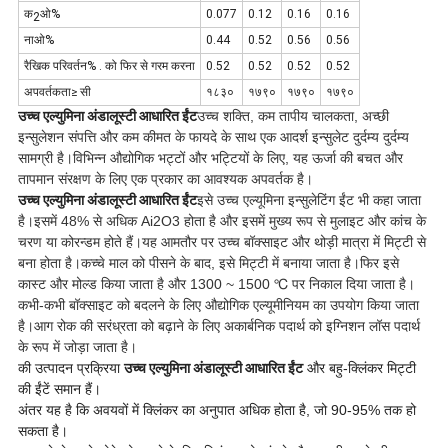
क
ओ%
0.077
0.12
0.16
0.16
2
नाओ%
0.44
0.52
0.56
0.56
रैखिक परिवर्तन% . को फिर से गरम करना
0.52
0.52
0.52
0.52
अपवर्तकता≥ सी
१८३०
१७९०
१७९०
१७९०
उच्च एल्युमिना अंडालूस्टी आधारित ईंट
उच्च शक्ति, कम तापीय चालकता, अच्छी
इन्सुलेशन संपत्ति और कम कीमत के फायदे के साथ एक आदर्श इन्सुलेट दुर्दम्य दुर्दम्य
सामग्री है।विभिन्न औद्योगिक भट्टों और भट्टियों के लिए, यह ऊर्जा की बचत और
तापमान संरक्षण के लिए एक प्रकार का आवश्यक अपवर्तक है।
उच्च एल्युमिना अंडालूस्टी आधारित ईंट
इसे उच्च एल्यूमिना इन्सुलेटिंग ईंट भी कहा जाता
है।इसमें 48% से अधिक Ai2O3 होता है और इसमें मुख्य रूप से मुलाइट और कांच के
चरण या कोरन्डम होते हैं।यह आमतौर पर उच्च बॉक्साइट और थोड़ी मात्रा में मिट्टी से
बना होता है।कच्चे माल को पीसने के बाद, इसे मिट्टी में बनाया जाता है।फिर इसे
कास्ट और मोल्ड किया जाता है और 1300 ~ 1500 ℃ पर निकाल दिया जाता है।
कभी-कभी बॉक्साइट को बदलने के लिए औद्योगिक एल्यूमीनियम का उपयोग किया जाता
है।आग रोक की सरंध्रता को बढ़ाने के लिए अकार्बनिक पदार्थ को इग्निशन लॉस पदार्थ
के रूप में जोड़ा जाता है।
की उत्पादन प्रक्रिया
उच्च एल्युमिना अंडालूस्टी आधारित ईंट
और बहु-क्लिंकर मिट्टी
की ईंटें समान हैं।
अंतर यह है कि अवयवों में क्लिंकर का अनुपात अधिक होता है, जो 90-95% तक हो
सकता है।