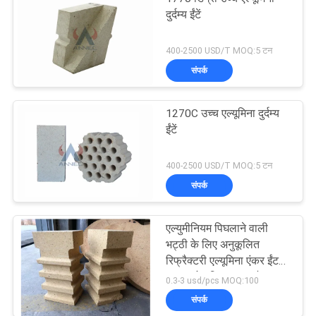
दुर्दम्य ईंटें
400-2500 USD/T MOQ:5 टन
संपर्क
1270C उच्च एल्यूमिना दुर्दम्य
ईंटें
400-2500 USD/T MOQ:5 टन
संपर्क
एल्युमीनियम पिघलाने वाली
भट्ठी के लिए अनुकूलित
रिफ्रैक्टरी एल्यूमिना एंकर ईंट
का उपयोग किया जाता है
0.3-3 usd/pcs MOQ:100
संपर्क