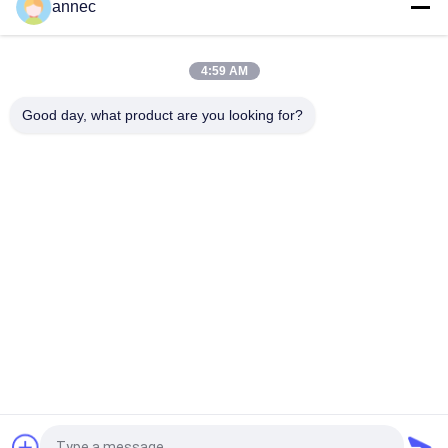
annec
थोक घनत्व 3.3-3.8gcm3 उच्च एल्यूमीनियम अग्निरोधक ईंटें SK36 भट्टियाँ थर्मल
इन्सुलेशन और टिकाऊ गर्मी प्रतिरोधी संरचनाओं के लिए आदर्श
4:59 AM
ठंडा कुचल की ताकत≥120MPa एल्युमिनियम क्रोम Zr ईंट थोक घनत्व 3.3 से
3.8gcm3 औद्योगिक भट्ठी और भट्ठी अनुप्रयोगों के लिए ईंट
Good day, what product are you looking for?
लोकप्रिय श्रेणियां
सभी
उच्च एल्यूमिना आग रोक 
मिट्टी की आग रोक ईंट
ईंटें
सिलिका दुर्दम्य ईंटें
क्ले इंसुलेटिंग ब्रिक
हाई एलुमिना इंसुलेटिंग 
सिलिका इन्सुलेशन ईंट
ब्रिक
मललाइट इन्सुलेशन ईंट
मोनोलिथिक रेफ्रेक्टरी