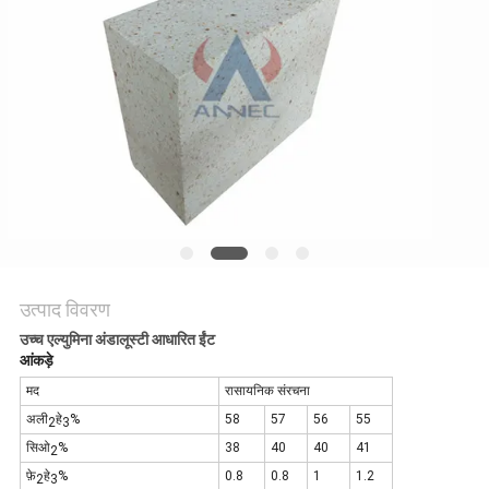
गोपनीयता
नीति
उत्पाद विवरण
उच्च एल्युमिना अंडालूस्टी आधारित ईंट
आंकड़े
मद
रासायनिक संरचना
अली
हे
%
58
57
56
55
2
3
सिओ
%
38
40
40
41
2
फ़े
हे
%
0.8
0.8
1
1.2
2
3