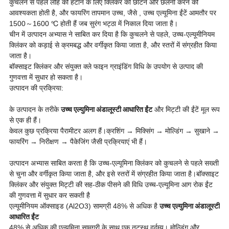
कुचलने से पहले लोहे को हटाने के लिए क्लिंकर को छांटने और छलनी करने की
आवश्यकता होती है, और फायरिंग तापमान उच्च, जैसे , उच्च एल्यूमिना ईंटें आमतौर पर
1500～1600 ℃ होती हैं जब सुरंग भट्ठा में निकाल दिया जाता है।
चीन में उत्पादन अभ्यास ने साबित कर दिया है कि कुचलने से पहले, उच्च-एल्यूमीनियम
क्लिंकर को कड़ाई से क्रमबद्ध और वर्गीकृत किया जाता है, और स्तरों में संग्रहीत किया
जाता है।
बॉक्साइट क्लिंकर और संयुक्त क्ले फाइन ग्राइंडिंग विधि के उपयोग से उत्पाद की
गुणवत्ता में सुधार हो सकता है।
उत्पादन की प्रक्रिया:
के उत्पादन के तरीके
उच्च एल्युमिना अंडालूस्टी आधारित ईंट
और मिट्टी की ईंटें मूल रूप
से एक ही हैं।
केवल कुछ प्रक्रिया पैरामीटर अलग हैं।क्रशिंग → मिक्सिंग → मोल्डिंग → सुखाने →
फायरिंग → निरीक्षण → पैकेजिंग जैसी प्रक्रियाएं भी हैं।
उत्पादन अभ्यास साबित करता है कि उच्च-एल्यूमिना क्लिंकर को कुचलने से पहले सख्ती
से चुना और वर्गीकृत किया जाता है, और इसे स्तरों में संग्रहीत किया जाता है।बॉक्साइट
क्लिंकर और संयुक्त मिट्टी की सह-ठीक पीसने की विधि उच्च-एल्यूमिना आग रोक ईंट
की गुणवत्ता में सुधार कर सकती है
एल्यूमीनियम ऑक्साइड (Al2O3) सामग्री 48% से अधिक है
उच्च एल्युमिना अंडालूस्टी
आधारित ईंट
48% से अधिक की एल्यूमिना सामग्री के साथ एक तटस्थ दुर्दम्य। मोल्डिंग और