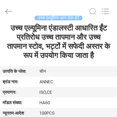
2026
Zhengzhou
Annec
Industrial
Co.,
उच्च एल्यूमिना आग रोक ईंटें
Ltd..
All
Rights
उच्च एल्यूमिना एंडालस्टी आधारित ईंट
घर
Reserved.
प्रतिरोध उच्च तापमान और उच्च
उत्पाद
तापमान स्टोव, भट्टों में सफेदी अस्तर के
रूप में उपयोग किया जाता है
हमारे
बारे
उत्पत्ति के प्लेस:
चीन
में
ब्रांड नाम:
ANNEC
प्रमाणन:
ISO,CE
कारखाने
मॉडल संख्या:
HA60
का
न्यूनतम आदेश
100PCS
दौरा