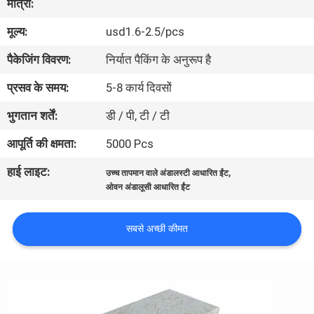
मात्रा:
मूल्य:
usd1.6-2.5/pcs
गुणवत्ता
पैकेजिंग विवरण:
निर्यात पैकिंग के अनुरूप है
नियंत्रण
प्रसव के समय:
5-8 कार्य दिवसों
हमसे
भुगतान शर्तें:
डी / पी, टी / टी
संपर्क
आपूर्ति की क्षमता:
5000 Pcs
करें
हाई लाइट:
,
उच्च तापमान वाले अंडालस्टी आधारित ईंट
ओवन अंडालूसी आधारित ईंट
समाचार
सबसे अच्छी कीमत
मामले
साइटमैप