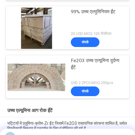
99% उच्च एल्युमिनियम ईंट
20 USD MOQ:100 पीसीएस
संपर्क
Fe2O3 उच्च एल्यूमिना दुर्दम्य
ईंटें
USD 2.2PCS MOQ:200pcs
संपर्क
उच्च एल्यूमिना आग रोक ईंटें
भट्टियों में एलुमिना-क्रोम-Zr ईंट जिसमें Fe2O3 रासायनिक संरचना शामिल है, थर्मल
रिफ्रैक्टरी सिस्टम में प्रदर्शन के लिए इंजीनियर की गई है