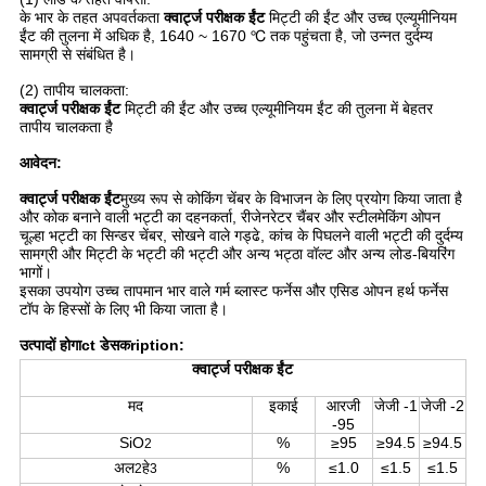
के भार के तहत अपवर्तकता
क्वार्ट्ज परीक्षक ईंट
मिट्टी की ईंट और उच्च एल्यूमीनियम
ईंट की तुलना में अधिक है, 1640 ~ 1670 ℃ तक पहुंचता है, जो उन्नत दुर्दम्य
सामग्री से संबंधित है।
(2) तापीय चालकता:
क्वार्ट्ज परीक्षक ईंट
मिट्टी की ईंट और उच्च एल्यूमीनियम ईंट की तुलना में बेहतर
तापीय चालकता है
आवेदन:
क्वार्ट्ज परीक्षक ईंट
मुख्य रूप से कोकिंग चेंबर के विभाजन के लिए प्रयोग किया जाता है
और कोक बनाने वाली भट्टी का दहनकर्ता, रीजेनरेटर चैंबर और स्टीलमेकिंग ओपन
चूल्हा भट्टी का सिन्डर चेंबर, सोखने वाले गड्ढे, कांच के पिघलने वाली भट्टी की दुर्दम्य
सामग्री और मिट्टी के भट्टी की भट्टी और अन्य भट्ठा वॉल्ट और अन्य लोड-बियरिंग
भागों।
इसका उपयोग उच्च तापमान भार वाले गर्म ब्लास्ट फर्नेस और एसिड ओपन हर्थ फर्नेस
टॉप के हिस्सों के लिए भी किया जाता है।
उत्पादों होगा
ct डेसक
ription:
क्वार्ट्ज परीक्षक ईंट
मद
इकाई
आरजी
जेजी -1
जेजी -2
-95
SiO
%
≥95
≥94.5
≥94.5
2
अल
हे
%
≤1.0
≤1.5
≤1.5
2
3