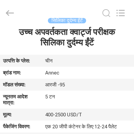
2026
Zhengzhou
Annec
Industrial
Co.,
सिलिका दुर्दम्य ईंटें
Ltd..
All
Rights
उच्च अपवर्तकता क्वार्ट्ज परीक्षक
घर
Reserved.
सिलिका दुर्दम्य ईंटें
उत्पाद
उत्पत्ति के प्लेस:
चीन
हमारे
ब्रांड नाम:
Annec
बारे
मॉडल संख्या:
आरजी -95
में
न्यूनतम आदेश
5 टन
मात्रा:
कारखाने
मूल्य:
400-2500 USD/T
का
पैकेजिंग विवरण:
एक 20 जीपी कंटेनर के लिए 12-24 पैलेट
दौरा