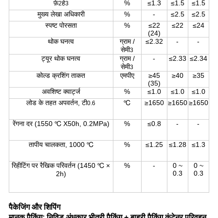
फ़े
हे
%
≤1.3
≤1.5
≤1.5
2
3
मुख्य लेखा अधिकारी
%
-
≤2.5
≤2.5
स्पष्ट पोरसता
%
≤22
≤22
≤24
(24)
थोक घनत्व
ग्राम /
≤2.32
-
-
सेमी
3
ट्यूर थोक घनत्व
ग्राम /
-
≤2.33
≤2.34
सेमी
3
कोल्ड क्रशिंग ताकत
एमपीए
≥45
≥40
≥35
(35)
अवशिष्ट क्वार्ट्ज
%
≤1.0
≤1.0
≤1.0
लोड के तहत अपवर्तन, टी
℃
≥1650
≥1650
≥1650
0.6
रेंगना दर (1550 ℃ X50h, 0.2MPa)
%
≤0.8
-
-
तापीय चालकता, 1000 ℃
%
≤1.25
≤1.28
≤1.3
रिहीटिंग पर रैखिक परिवर्तन (1450 ℃ ×
%
-
0 ~
0 ~
0.3
0.3
2h)
पैकेजिंग और शिपिंग
मानक पैकिंग: निविड़ अंधकार भीतरी पैकिंग + बाहरी पैकिंग कंटेनर परिवहन