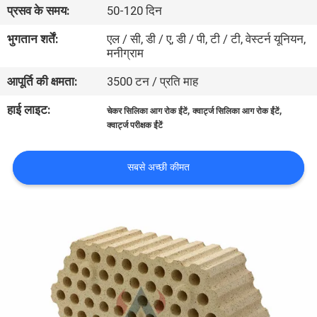
प्रसव के समय:
50-120 दिन
गुणवत्ता
भुगतान शर्तें:
एल / सी, डी / ए, डी / पी, टी / टी, वेस्टर्न यूनियन,
मनीग्राम
नियंत्रण
आपूर्ति की क्षमता:
3500 टन / प्रति माह
हमसे
हाई लाइट:
,
,
चेकर सिलिका आग रोक ईंटें
क्वार्ट्ज सिलिका आग रोक ईंटें
क्वार्ट्ज परीक्षक ईंटें
संपर्क
करें
सबसे अच्छी कीमत
समाचार
मामले
साइटमैप