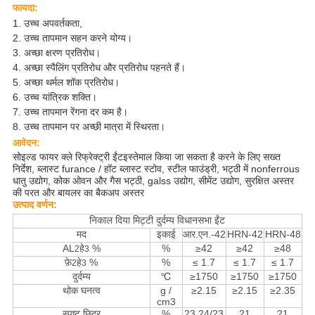
फायदा:
1. उच्च अपवर्तकता,
2. उच्च तापमान सहन करने योग्य।
3. अच्छा क्षरण
प्रतिरोध।
4. अच्छा स्पैलिंग प्रतिरोध
और प्रतिरोध पहनते हैं।
5. अच्छा थर्मल शॉक प्रतिरोध।
6. उच्च यांत्रिक शक्ति।
7. उच्च तापमान रेंगना दर
कम है।
8. उच्च तापमान पर अच्छी मात्रा में स्थिरता।
आवेदन:
सोइल्ड फायर क्ले रिफ्रेक्ट्री ईंट
इस्तेमाल किया जा सकता है करने के लिए सख्त
निर्देश, ब्लास्ट furance / हॉट ब्लास्ट स्टोव, स्टील फाउंड्री, भट्ठी में nonferrous
धातु उद्योग, कोक ओवन और गैस भट्ठी, galss उद्योग, सीमेंट उद्योग, सुरक्षित अस्तर
की परत और बायलर का बैकअप अस्तर
उत्पाद वर्णन:
निकाल दिया मिट्टी दुर्दम्य विधानसभा ईंट
मद
इकाई
आर.एन.-42
HRN-42
HRN-48
AL
हे
%
%
≥42
≥42
≥48
2
3
फ़े
हे
%
%
≤ 1.7
≤ 1.7
≤ 1.7
2
3
दुर्दम्य
℃
≥1750
≥1750
≥1750
थोक घनत्व
g /
≥2.15
≥2.15
≥2.35
cm3
स्पष्ट छिद्र
%
23 24/23
21
21