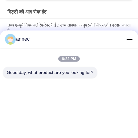
मिट्टी की आग रोक ईंट
उच्च एल्यूमीनियम क्ले रेफ्रेक्टरी ईंट उच्च तापमान अनुप्रयोगों में प्रदर्शन प्रदान करता
है
annec
1350C क्रिक रेट अग्निरोधी मिट्टी की ईंटें कठोर वातावरण में थर्मल इन्सुलेशन के लिए
आदर्श
8:22 PM
2.1-2.2 बल्क घनत्व मिट्टी अग्निरोधक ईंट मजबूत और टिकाऊ संरचनाओं के लिए
बेहतर विकल्प
Good day, what product are you looking for?
लोकप्रिय श्रेणियां
सभी
उच्च एल्यूमिना आग रोक 
मिट्टी की आग रोक ईंट
ईंटें
सिलिका दुर्दम्य ईंटें
क्ले इंसुलेटिंग ब्रिक