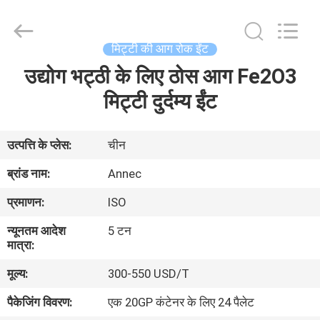
2026
Zhengzhou
Annec
Industrial
Co.,
मिट्टी की आग रोक ईंट
Ltd..
All
Rights
उद्योग भट्ठी के लिए ठोस आग Fe2O3
घर
Reserved.
मिट्टी दुर्दम्य ईंट
उत्पाद
उत्पत्ति के प्लेस:
चीन
हमारे
ब्रांड नाम:
Annec
बारे
प्रमाणन:
ISO
में
न्यूनतम आदेश
5 टन
मात्रा:
कारखाने
मूल्य:
300-550 USD/T
का
पैकेजिंग विवरण:
एक 20GP कंटेनर के लिए 24 पैलेट
दौरा