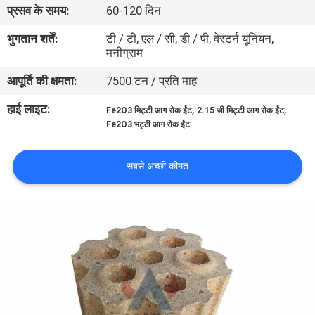
प्रसव के समय:
60-120 दिन
गुणवत्ता
भुगतान शर्तें:
टी / टी, एल / सी, डी / पी, वेस्टर्न यूनियन,
मनीग्राम
नियंत्रण
आपूर्ति की क्षमता:
7500 टन / प्रति माह
हमसे
हाई लाइट:
,
,
Fe2O3 मिट्टी आग रोक ईंट
2.15 जी मिट्टी आग रोक ईंट
Fe2O3 भट्ठी आग रोक ईंट
संपर्क
करें
सबसे अच्छी कीमत
समाचार
मामले
साइटमैप