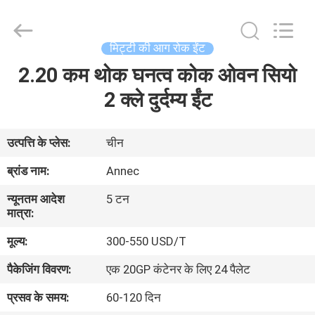
2026
Zhengzhou
Annec
Industrial
Co.,
मिट्टी की आग रोक ईंट
Ltd..
All
Rights
2.20 कम थोक घनत्व कोक ओवन सियो
घर
Reserved.
2 क्ले दुर्दम्य ईंट
उत्पाद
उत्पत्ति के प्लेस:
चीन
हमारे
ब्रांड नाम:
Annec
बारे
न्यूनतम आदेश
5 टन
में
मात्रा:
मूल्य:
300-550 USD/T
कारखाने
पैकेजिंग विवरण:
एक 20GP कंटेनर के लिए 24 पैलेट
का
प्रसव के समय:
60-120 दिन
दौरा