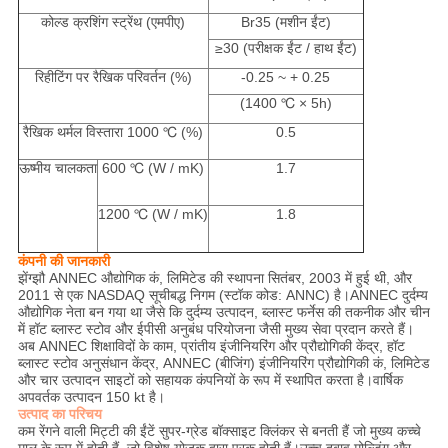
कोल्ड क्रशिंग स्ट्रेंथ (एमपीए)
Br35 (मशीन ईंट)
≥30 (परीक्षक ईंट / हाथ ईंट)
रिहीटिंग पर रैखिक परिवर्तन (%)
-0.25 ~ + 0.25
(1400 ℃ × 5h)
रैखिक थर्मल विस्तारा 1000 ℃ (%)
0.5
ऊष्मीय चालकता
600 ℃ (W / mK)
1.7
1200 ℃ (W / mK)
1.8
कंपनी की जानकारी
झेंग्झौ ANNEC औद्योगिक कं, लिमिटेड की स्थापना सितंबर, 2003 में हुई थी, और
2011 से एक NASDAQ सूचीबद्ध निगम (स्टॉक कोड: ANNC) है।ANNEC दुर्दम्य
औद्योगिक नेता बन गया था जैसे कि दुर्दम्य उत्पादन, ब्लास्ट फर्नेस की तकनीक और चीन
में हॉट ब्लास्ट स्टोव और ईपीसी अनुबंध परियोजना जैसी मुख्य सेवा प्रदान करते हैं।
अब ANNEC शिक्षाविदों के काम, प्रांतीय इंजीनियरिंग और प्रौद्योगिकी केंद्र, हॉट
ब्लास्ट स्टोव अनुसंधान केंद्र, ANNEC (बीजिंग) इंजीनियरिंग प्रौद्योगिकी कं, लिमिटेड
और चार उत्पादन साइटों को सहायक कंपनियों के रूप में स्थापित करता है।वार्षिक
अपवर्तक उत्पादन 150 kt है।
उत्पाद का परिचय
कम रेंगने वाली मिट्टी की ईंटें सुपर-ग्रेड बॉक्साइट क्लिंकर से बनती हैं जो मुख्य कच्चे