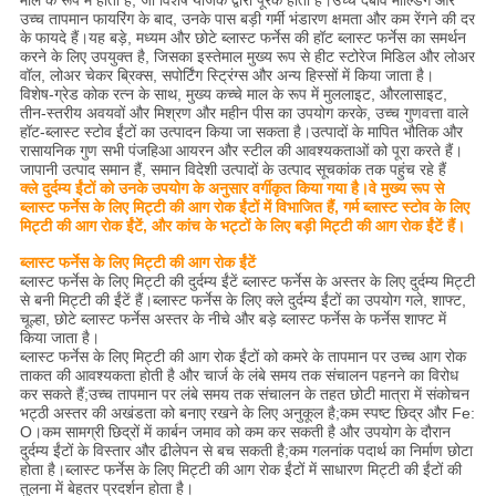
माल के रूप में होती हैं, जो विशेष योजक द्वारा पूरक होती हैं।उच्च दबाव मोल्डिंग और
उच्च तापमान फायरिंग के बाद, उनके पास बड़ी गर्मी भंडारण क्षमता और कम रेंगने की दर
के फायदे हैं।यह बड़े, मध्यम और छोटे ब्लास्ट फर्नेस की हॉट ब्लास्ट फर्नेस का समर्थन
करने के लिए उपयुक्त है, जिसका इस्तेमाल मुख्य रूप से हीट स्टोरेज मिडिल और लोअर
वॉल, लोअर चेकर ब्रिक्स, सपोर्टिंग स्ट्रिंग्स और अन्य हिस्सों में किया जाता है।
विशेष-ग्रेड कोक रत्न के साथ, मुख्य कच्चे माल के रूप में मुललाइट, औरलासाइट,
तीन-स्तरीय अवयवों और मिश्रण और महीन पीस का उपयोग करके, उच्च गुणवत्ता वाले
हॉट-ब्लास्ट स्टोव ईंटों का उत्पादन किया जा सकता है।उत्पादों के मापित भौतिक और
रासायनिक गुण सभी पंजहिआ आयरन और स्टील की आवश्यकताओं को पूरा करते हैं।
जापानी उत्पाद समान हैं, समान विदेशी उत्पादों के उत्पाद सूचकांक तक पहुंच रहे हैं
क्ले दुर्दम्य ईंटों को उनके उपयोग के अनुसार वर्गीकृत किया गया है।वे मुख्य रूप से
ब्लास्ट फर्नेस के लिए मिट्टी की आग रोक ईंटों में विभाजित हैं, गर्म ब्लास्ट स्टोव के लिए
मिट्टी की आग रोक ईंटें, और कांच के भट्टों के लिए बड़ी मिट्टी की आग रोक ईंटें हैं।
ब्लास्ट फर्नेस के लिए मिट्टी की आग रोक ईंटें
ब्लास्ट फर्नेस के लिए मिट्टी की दुर्दम्य ईंटें ब्लास्ट फर्नेस के अस्तर के लिए दुर्दम्य मिट्टी
से बनी मिट्टी की ईंटें हैं।ब्लास्ट फर्नेस के लिए क्ले दुर्दम्य ईंटों का उपयोग गले, शाफ्ट,
चूल्हा, छोटे ब्लास्ट फर्नेस अस्तर के नीचे और बड़े ब्लास्ट फर्नेस के फर्नेस शाफ्ट में
किया जाता है।
ब्लास्ट फर्नेस के लिए मिट्टी की आग रोक ईंटों को कमरे के तापमान पर उच्च आग रोक
ताकत की आवश्यकता होती है और चार्ज के लंबे समय तक संचालन पहनने का विरोध
कर सकते हैं;उच्च तापमान पर लंबे समय तक संचालन के तहत छोटी मात्रा में संकोचन
भट्ठी अस्तर की अखंडता को बनाए रखने के लिए अनुकूल है;कम स्पष्ट छिद्र और Fe:
O।कम सामग्री छिद्रों में कार्बन जमाव को कम कर सकती है और उपयोग के दौरान
दुर्दम्य ईंटों के विस्तार और ढीलेपन से बच सकती है;कम गलनांक पदार्थ का निर्माण छोटा
होता है।ब्लास्ट फर्नेस के लिए मिट्टी की आग रोक ईंटों में साधारण मिट्टी की ईंटों की
तुलना में बेहतर प्रदर्शन होता है।