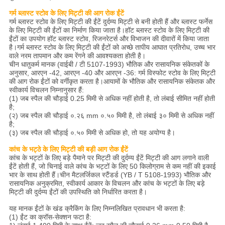
गर्म ब्लास्ट स्टोव के लिए मिट्टी की आग रोक ईंटें
गर्म ब्लास्ट स्टोव के लिए मिट्टी की ईंटें दुर्दम्य मिट्टी से बनी होती हैं और ब्लास्ट फर्नेस
के लिए मिट्टी की ईंटों का निर्माण किया जाता है।हॉट ब्लास्ट स्टोव के लिए मिट्टी की
ईंटों का उपयोग हॉट ब्लास्ट स्टोव, रिजनरेटर्स और विभाजन की दीवारों में किया जाता
है।गर्म ब्लास्ट स्टोव के लिए मिट्टी की ईंटों को अच्छे तापीय आघात प्रतिरोध, उच्च भार
वाले नरम तापमान और कम रेंगने की आवश्यकता होती है।
चीन धातुकर्म मानक (वाईबी / टी 5107-1993) भौतिक और रासायनिक संकेतकों के
अनुसार, आरएन -42, आरएन -40 और आरएन -36: गर्म विस्फोट स्टोव के लिए मिट्टी
की आग रोक ईंटों को वर्गीकृत करता है।आयामों के भौतिक और रासायनिक संकेतक और
स्वीकार्य विचलन निम्नानुसार हैं:
(1) जब स्पैल की चौड़ाई 0.25 मिमी से अधिक नहीं होती है, तो लंबाई सीमित नहीं होती
है;
(२) जब स्पैल की चौड़ाई ०.२६ mm ०.५० मिमी है, तो लंबाई ३० मिमी से अधिक नहीं
है;
(३) जब स्पैल की चौड़ाई ०.५० मिमी से अधिक हो, तो यह अयोग्य है।
कांच के भट्ठे के लिए मिट्टी की बड़ी आग रोक ईंटें
कांच के भट्टों के लिए बड़े पैमाने पर मिट्टी की दुर्दम्य ईंटें मिट्टी की आग लगाने वाली
ईंटें होती हैं, जो चिनाई वाले कांच के भट्टों के लिए 50 किलोग्राम से कम नहीं की इकाई
भार के साथ होती हैं।चीन मैटलर्जिकल स्टैंडर्ड (YB / T 5108-1993) भौतिक और
रासायनिक अनुक्रमित, स्वीकार्य आकार के विचलन और कांच के भट्टों के लिए बड़े
मिट्टी की दुर्दम्य ईंटों की उपस्थिति को निर्धारित करता है।
यह मानक ईंटों के खंड क्रैकिंग के लिए निम्नलिखित प्रावधान भी करता है:
(1) ईंट का क्रॉस-सेक्शन फटा है: