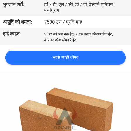
भुगतान शर्तें:
टी / टी, एल / सी, डी / पी, वेस्टर्न यूनियन,
मनीग्राम
गुणवत्ता
आपूर्ति की क्षमता:
7500 टन / प्रति माह
नियंत्रण
हाई लाइट:
,
,
SiO2 क्ले आग रोक ईंट
2.20 घनत्व क्ले आग रोक ईंट
Al2O3 कोक ओवन रे ईंट
हमसे
संपर्क
सबसे अच्छी कीमत
करें
समाचार
मामले
साइटमैप