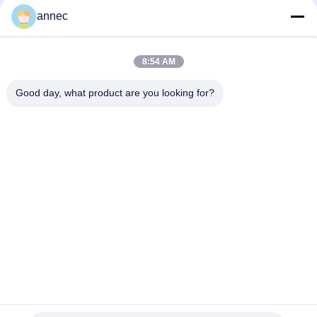
annec
1350C क्रिक रेट अग्निरोधी मिट्टी की ईंटें कठोर वातावरण में थर्मल इन्सुलेशन के लिए
आदर्श
8:54 AM
2.1-2.2 बल्क घनत्व मिट्टी अग्निरोधक ईंट मजबूत और टिकाऊ संरचनाओं के लिए
बेहतर विकल्प
Good day, what product are you looking for?
लोकप्रिय श्रेणियां
सभी
उच्च एल्यूमिना आग रोक 
मिट्टी की आग रोक ईंट
ईंटें
सिलिका दुर्दम्य ईंटें
क्ले इंसुलेटिंग ब्रिक
हाई एलुमिना इंसुलेटिंग 
सिलिका इन्सुलेशन ईंट
ब्रिक
मललाइट इन्सुलेशन ईंट
मोनोलिथिक रेफ्रेक्टरी