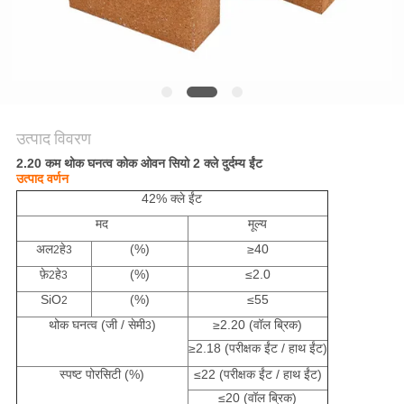
गोपनीयता
नीति
उत्पाद विवरण
2.20 कम थोक घनत्व कोक ओवन सियो 2 क्ले दुर्दम्य ईंट
उत्पाद वर्णन
42% क्ले ईंट
मद
मूल्य
अल
हे
(%)
≥40
2
3
फ़े
हे
(%)
≤2.0
2
3
SiO
(%)
≤55
2
थोक घनत्व (जी / सेमी
)
≥2.20 (वॉल ब्रिक)
3
≥2.18 (परीक्षक ईंट / हाथ ईंट)
स्पष्ट पोरसिटी (%)
≤22 (परीक्षक ईंट / हाथ ईंट)
≤20 (वॉल ब्रिक)