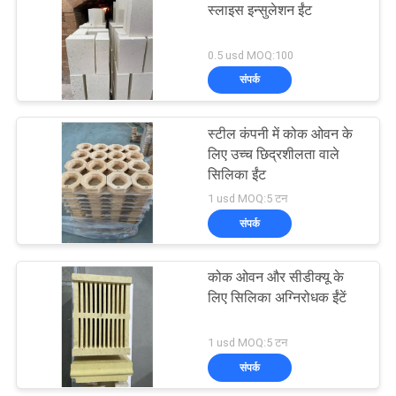
स्लाइस इन्सुलेशन ईंट
39
0.5 usd MOQ:100
संपर्क
मललाइट इन्सुलेशन ईंट
स्टील कंपनी में कोक ओवन के
लिए उच्च छिद्रशीलता वाले
सिलिका ईंट
1 usd MOQ:5 टन
संपर्क
29
कोक ओवन और सीडीक्यू के
मोनोलिथिक रेफ्रेक्टरी
लिए सिलिका अग्निरोधक ईंटें
1 usd MOQ:5 टन
संपर्क