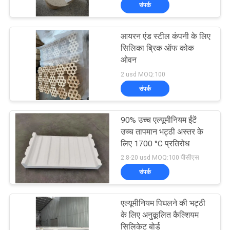
संपर्क
गुणवत्ता
आयरन एंड स्टील कंपनी के लिए
नियंत्रण
57
सिलिका ब्रिक ऑफ कोक
ओवन
सिलिका दुर्दम्य ईंटें
2 usd MOQ:100
हमसे
संपर्क
संपर्क
करें
90% उच्च एल्यूमीनियम ईंटें
उच्च तापमान भट्ठी अस्तर के
लिए 1700 °C प्रतिरोध
समाचार
43
2.8-20 usd MOQ:100 पीसीएस
संपर्क
मामले
क्ले इंसुलेटिंग ब्रिक
एल्यूमीनियम पिघलने की भट्ठी
साइटमैप
के लिए अनुकूलित कैल्शियम
सिलिकेट बोर्ड