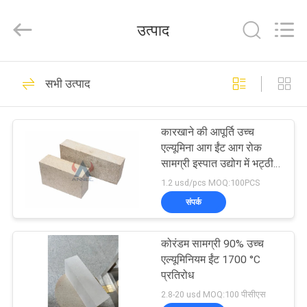
2026
Zhengzhou
Annec
उत्पाद
Industrial
Co.,
Ltd..
All
Rights
घर
77
Reserved.
सभी उत्पाद
मिट्टी की आग रोक ईंट
उत्पाद
कारखाने की आपूर्ति उच्च
एल्यूमिना आग ईंट आग रोक
हमारे
सामग्री इस्पात उद्योग में भट्ठी
अस्तर के लिए ईंट
बारे
1.2 usd/pcs MOQ:100PCS
संपर्क
में
87
उच्च एल्यूमिना आग रोक
कोरंडम सामग्री 90% उच्च
कारखाने
एल्यूमिनियम ईंट 1700 °C
ईंटें
का
प्रतिरोध
2.8-20 usd MOQ:100 पीसीएस
दौरा