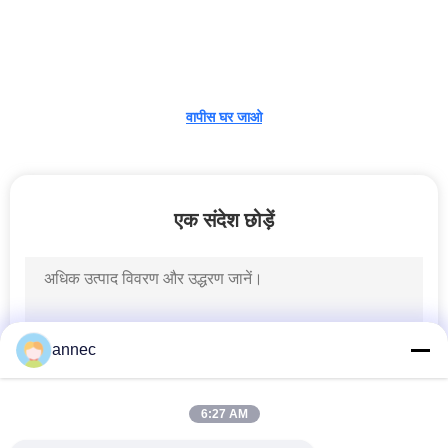
गुणवत्ता
नियंत्रण
वापीस घर जाओ
हमसे
संपर्क
एक संदेश छोड़ें
करें
समाचार
मामले
annec
साइटमैप
6:27 AM