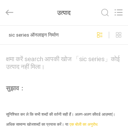
2025
Zhengzhou
Annec
उत्पाद
Industrial
Co.,
Ltd..
All
Rights
घर
Reserved.
sic series ऑनलाइन निर्माण
उत्पाद
क्षमा करें search आपकी खोज 「sic series」कोई
हमारे
उत्पाद नहीं मिला।
बारे
में
सुझाव：
कारखाने
का
सुनिश्चित कर ले कि सभी शब्दों की वर्तनी सही हैं। अलग-अलग कीवर्ड आज़माएं।
दौरा
अधिक सामान्य खोजशब्दों का प्रयास करें। या
एक बोली का अनुरोध.